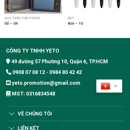
QUÀ TẶNG VĂN PHÒNG
BÚT
Sổ – 04
Bút – 10
CÔNG TY TNHH YETO
49 đường 57 Phường 10, Quận 6, TP.HCM
0908 07 08 12 - 0984 80 42 42
yeto.promotion@gmail.com
MST: 0316834548
VỀ CHÚNG TÔI
LIÊN KẾT