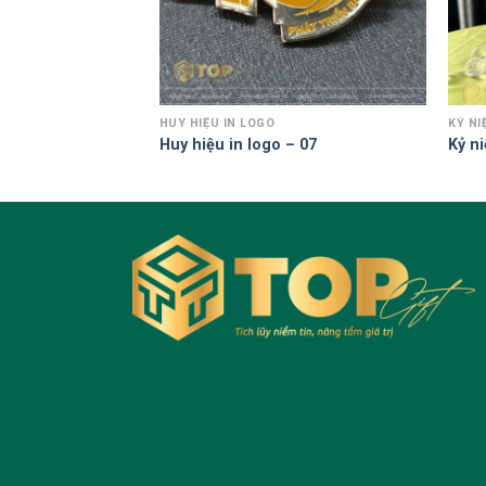
GO
HUY HIỆU IN LOGO
KỶ N
go – 03
Huy hiệu in logo – 07
Kỷ n