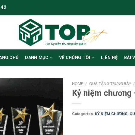
 42
ANG CHỦ
DANH MỤC
VỀ CHÚNG TÔI
LIÊN HỆ
BÀI 
HOME
/
QUÀ TẶNG TRƯNG BÀY
Kỷ niệm chương 
Categories:
KỶ NIỆM CHƯƠNG
,
QU