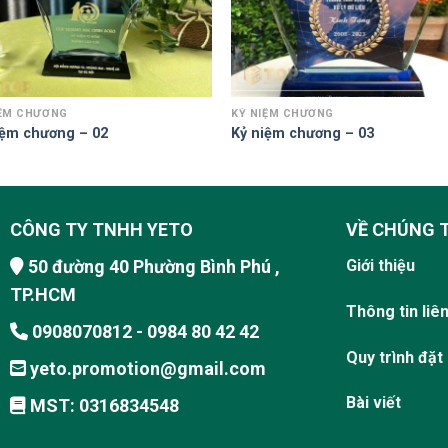
IỆM CHƯƠNG
KỶ NIỆM CHƯƠNG
iệm chương – 02
Kỷ niệm chương – 03
CÔNG TY TNHH YETO
VỀ CHÚNG 
50 đường 40 Phường Bình Phú ,
Giới thiệu
TP.HCM
Thông tin liê
0908070812 - 0984 80 42 42
Quy trình đặt
yeto.promotion@gmail.com
Bài viết
MST: 0316834548