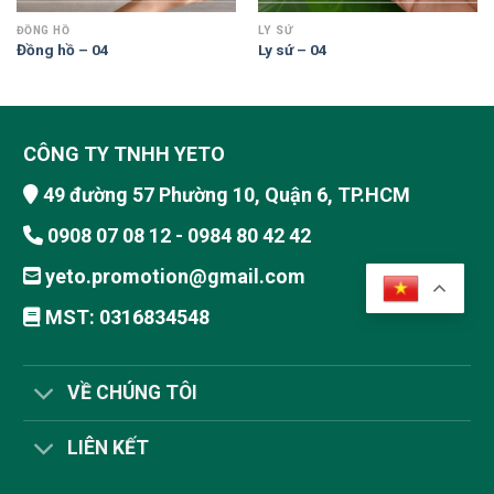
ĐỒNG HỒ
LY SỨ
Đồng hồ – 04
Ly sứ – 04
CÔNG TY TNHH YETO
49 đường 57 Phường 10, Quận 6, TP.HCM
0908 07 08 12 - 0984 80 42 42
yeto.promotion@gmail.com
MST: 0316834548
VỀ CHÚNG TÔI
LIÊN KẾT