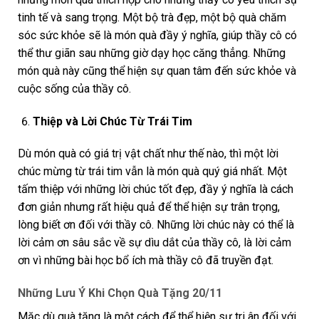
tinh tế và sang trọng. Một bộ trà đẹp, một bộ quà chăm
sóc sức khỏe sẽ là món quà đầy ý nghĩa, giúp thầy cô có
thể thư giãn sau những giờ dạy học căng thẳng. Những
món quà này cũng thể hiện sự quan tâm đến sức khỏe và
cuộc sống của thầy cô.
Thiệp và Lời Chúc Từ Trái Tim
Dù món quà có giá trị vật chất như thế nào, thì một lời
chúc mừng từ trái tim vẫn là món quà quý giá nhất. Một
tấm thiệp với những lời chúc tốt đẹp, đầy ý nghĩa là cách
đơn giản nhưng rất hiệu quả để thể hiện sự trân trọng,
lòng biết ơn đối với thầy cô. Những lời chúc này có thể là
lời cảm ơn sâu sắc về sự dìu dắt của thầy cô, là lời cảm
ơn vì những bài học bổ ích mà thầy cô đã truyền đạt.
Những Lưu Ý Khi Chọn Quà Tặng 20/11
Mặc dù quà tặng là một cách để thể hiện sự tri ân đối với